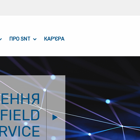
ПРО SNT
КАР'ЄРА
ЕННЯ
FIELD
RVICE