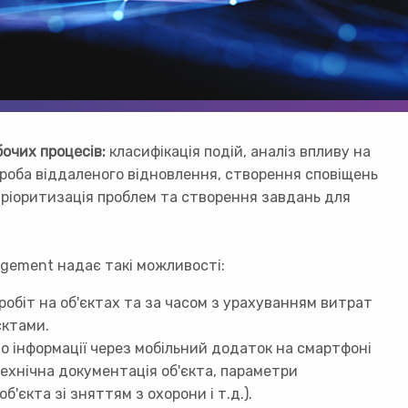
бочих процесів:
класифікація подій, аналіз впливу на
проба віддаленого відновлення, створення сповіщень
пріоритизація проблем та створення завдань для
agement надає такі можливості:
обіт на об'єктах та за часом з урахуванням витрат
єктами.
до інформації через мобільний додаток на смартфоні
ехнічна документація об'єкта, параметри
б'єкта зі зняттям з охорони і т.д.).