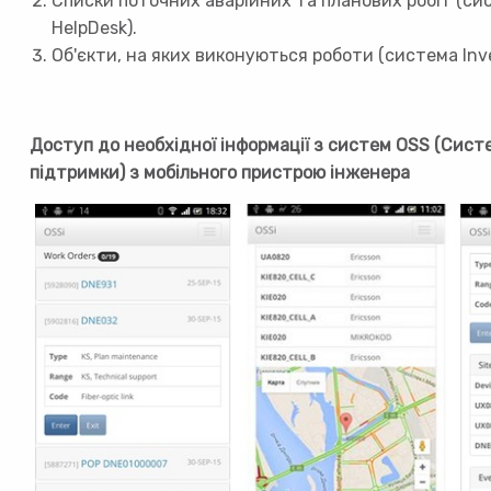
Списки поточних аварійних та планових робіт (си
HelpDesk).
Об'єкти, на яких виконуються роботи (система Inve
Д
оступ до необхідної інформації з систем OSS (Сист
підтримки) з
мобільного пристрою інженера