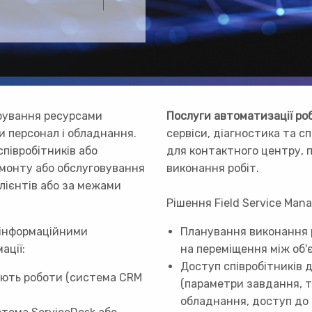
ерування ресурсами
Послуги автоматизації ро
и персонал і обладнання.
сервіси, діагностика та с
півробітників або
для контактного центру, 
емонту або обслуговування
виконання робіт.
лієнтів або за межами
Рішення Field Service Man
 інформаційними
Планування виконання р
ації:
на переміщення між об'
Доступ співробітників 
нують роботи (система CRM
(параметри завдання, т
обладнання, доступ до о