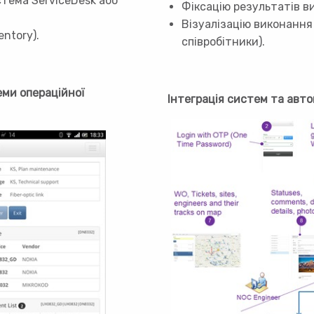
стема ServiceDesk або
Фіксацію результатів ви
Візуалізацію виконання 
ntory).
співробітники).
еми операційної
Інтеграція систем та авт