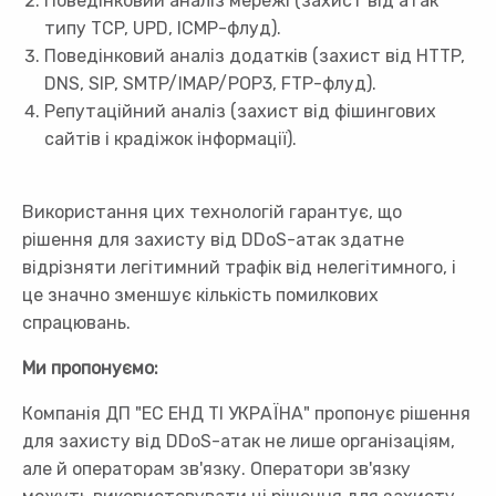
Поведінковий аналіз мережі (захист від атак
типу TCP, UPD, ICMP-флуд).
Поведінковий аналіз додатків (захист від HTTP,
DNS, SIP, SMTP/IMAP/POP3, FTP-флуд).
Репутаційний аналіз (захист від фішингових
сайтів і крадіжок інформації).
Використання цих технологій гарантує, що
рішення для захисту від DDoS-атак здатне
відрізняти легітимний трафік від нелегітимного, і
це значно зменшує кількість помилкових
спрацювань.
Ми пропонуємо:
Компанія ДП "ЕС ЕНД ТІ УКРАЇНА" пропонує рішення
для захисту від DDoS-атак не лише організаціям,
але й операторам зв'язку. Оператори зв'язку