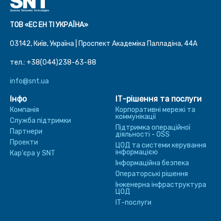
ТОВ «ЕС ЕН ТІ УКРАЇНА»
03142, Київ, Україна | Проспект Академіка Палладіна, 44A
тел.: +38(044)238-63-88
info@snt.ua
Інфо
ІТ-рішення та послуги
Компанія
Корпоративні мережі та
коммунікації
Служба підтримки
Підтримка операційної
Партнери
діяльності - OSS
Проекти
ЦОД та системи керування
інформацією
Кар'єра у SNT
Інформаційна безпека
Операторські рішення
Інженерна інфраструктура
ЦОД
ІТ-послуги