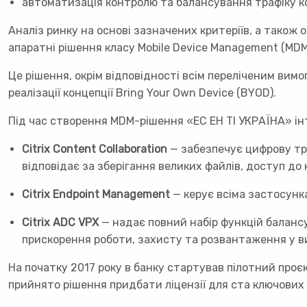
автоматизація контролю та балансування трафіку 
Аналіз ринку на основі зазначених критеріїв, а також о
апаратні рішення класу Mobile Device Management (MDM),
Це рішення, окрім відповідності всім переліченим вим
реалізації концепції Bring Your Own Device (BYOD).
Під час створення MDM-рішення «ЕС ЕН ТІ УКРАЇНА» ін
Citrix Content Collaboration
— забезпечує цифрову тр
відповідає за зберігання великих файлів, доступ до н
Citrix Endpoint Management
— керує всіма застосунк
Citrix ADC VPX
— надає повний набір функцій балансу
прискорення роботи, захисту та розвантаження у ви
На початку 2017 року в банку стартував пілотний проє
прийнято рішення придбати ліцензії для ста ключових