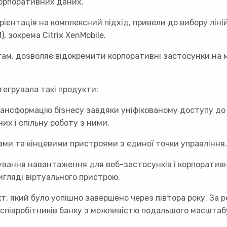
корпоративних даних.
рієнтація на комплексний підхід, привели до вибору ліній
 зокрема Citrix XenMobile.
огам, дозволяє відокремити корпоративні застосунки на м
тегрувала такі продукти:
ансформацію бізнесу завдяки уніфікованому доступу до 
их і спільну роботу з ними.
ами та кінцевими пристроями з єдиної точки управління.
вання навантаження для веб-застосунків і корпоративни
гляді віртуального пристрою.
кт, який було успішно завершено через півтора року. За
 співробітників банку з можливістю подальшого масштаб