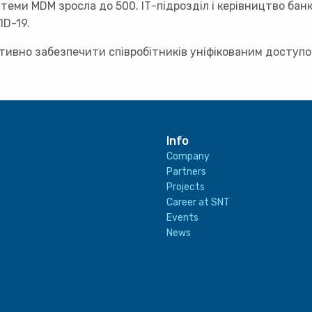
теми MDM зросла до 500. ІТ-підрозділ і керівництво бан
ID-19.
вно забезпечити співробітників уніфікованим доступом
Info
Company
Partners
Projects
Career at SNT
Events
News