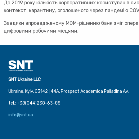
До 2019 року кількість корпоративних користувачів сис
контексті карантину, оголошеного через пандемію COV
Завдяки впровадженому MDM-рішенню банк зміг операти
цифровими робочими місцями.
SNT Ukraine LLC
Ukraine, Kyiv, 03142 | 44А, Prospect Academica Palladina Av.
tel.: +38(044)238-63-88
info@snt.ua