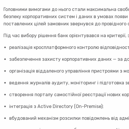
Головними вимогами до нього стали максимальна свобо
безпеку корпоративних систем і даних в умовах появи 
поставлених цілей замовник звернувся до провідного с
Під час вибору рішення банк орієнтувався на критерії,
реалізація кросплатформного контролю відповідност
забезпечення захисту корпоративних даних — за д
організація віддаленого управління пристроями з м
ведення журналів аудиту, моніторинг і підготовка зв
створення порталу самостійної реєстрації нових кор
інтеграція з Active Directory (On-Premise);
вбудований механізм розсилки повідомлень від адм