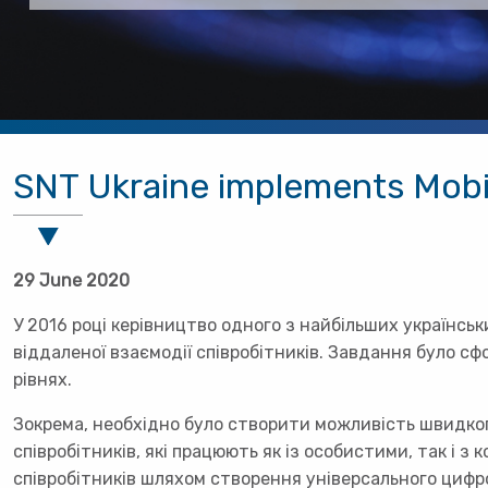
SNT Ukraine implements Mobil
29 June 2020
У 2016 році керівництво одного з найбільших українськ
віддаленої взаємодії співробітників. Завдання було с
рівнях.
Зокрема, необхідно було створити можливість швидко
співробітників, які працюють як із особистими, так і
співробітників шляхом створення універсального цифро