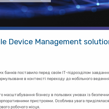
e Device Management solution
их банків поставило перед своїм ІТ-підрозділом завдання
формульоване в контексті переходу до мобільного веденн
го масштабування бізнесу в польових умовах із безпеч
 з корпоративними пристроями. Особлива увага приділяла
вого робочого місця.