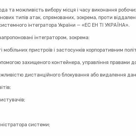
да та можливість вибору місця і часу виконання робоч
нових типів атак, спрямованих, зокрема, проти віддален
истемного інтегратора України — «ЕС ЕН ТІ УКРАЇНА».
 запропоновані інтегратором, зокрема:
і мобільних пристроїв і застосунків корпоративним полі
опомогою захищеного контейнера, управління правами д
ожливістю дистанційного блокування або видалення дан
ітів;
истувачів;
іністратора системи;