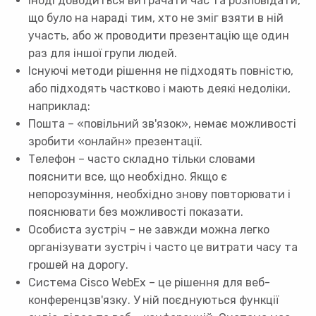
Іноді доводиться витрачати час та розповідати,
що було на нараді тим, хто не зміг взяти в ній
участь, або ж проводити презентацію ще один
раз для іншої групи людей.
Існуючі методи рішення не підходять повністю,
або підходять частково і мають деякі недоліки,
наприклад:
Пошта – «повільний зв'язок», немає можливості
зробити «онлайн» презентації.
Телефон – часто складно тільки словами
пояснити все, що необхідно. Якщо є
непорозуміння, необхідно знову повторювати і
пояснювати без можливості показати.
Особиста зустріч – не завжди можна легко
організувати зустріч і часто це витрати часу та
грошей на дорогу.
Система Cisco WebEx – це рішення для веб-
конференцзв'язку. У ній поєднуються функції