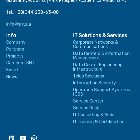
Ukraine, Kyiv, 03142 | 44А, Prospect Academica Palladina Av.
tel.: +38(044)238-63-88
info@snt.ua
Info
IT Solutions & Services
Company
Corporate Networks &
Communications
Partners
Data Centers & Information
Projects
Management
Career at SNT
Data Center Engineering
Infrastructure
Events
Telco Solutions
News
Information Security
Operation Support Systems
(OSS)
Service Center
Service Desk
IT Consulting & Audit
IT Training & Certification