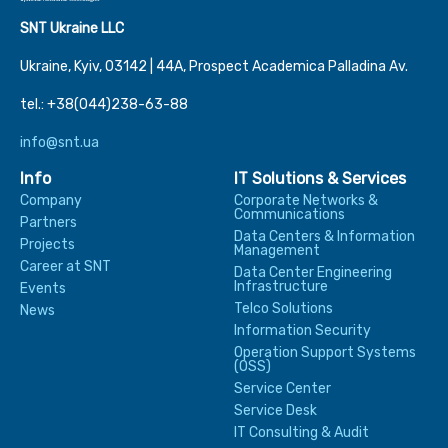
SNT Ukraine LLC
Ukraine, Kyiv, 03142 | 44А, Prospect Academica Palladina Av.
tel.: +38(044)238-63-88
info@snt.ua
Info
IT Solutions & Services
Company
Corporate Networks &
Communications
Partners
Data Centers & Information
Projects
Management
Career at SNT
Data Center Engineering
Infrastructure
Events
Telco Solutions
News
Information Security
Operation Support Systems
(OSS)
Service Center
Service Desk
IT Consulting & Audit