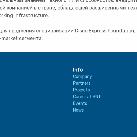
оскональным знанием технологий и способностью внедря
ой компанией в стране, обладающей расширенными тех
king Infrastructure.
для продления специализации Cisco Express Foundation
-market сегмента.
Info
Company
Partners
Projects
Career at SNT
Events
News