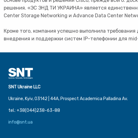
основе продуктов и решений Cisco, прежде всего: д
решения. «ЭС ЭНД ТИ УКРАИНА» является единственн
Center Storage Networking и Advance Data Center Networ
Кроме того, компания успешно выполнила требования 
внедрения и поддержки систем IP-телефонии для mid
SNT Ukraine LLC
Ukraine, Kyiv, 03142 | 44А, Prospect Academica Palladina Av.
tel.: +38(044)238-63-88
info@snt.ua