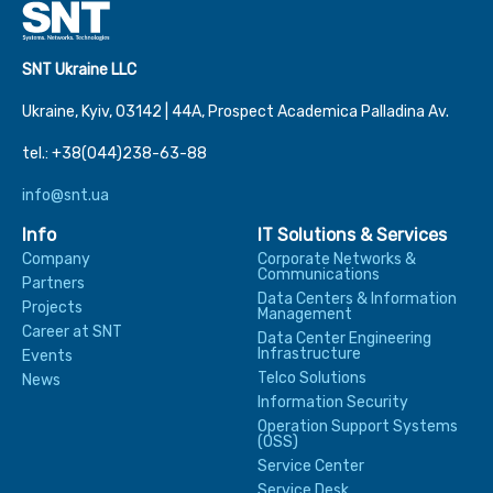
SNT Ukraine LLC
Ukraine, Kyiv, 03142 | 44А, Prospect Academica Palladina Av.
tel.: +38(044)238-63-88
info@snt.ua
Info
IT Solutions & Services
Company
Corporate Networks &
Communications
Partners
Data Centers & Information
Projects
Management
Career at SNT
Data Center Engineering
Infrastructure
Events
Telco Solutions
News
Information Security
Operation Support Systems
(OSS)
Service Center
Service Desk