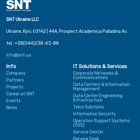
SNT Ukraine LLC
Ukraine, Kyiv, 03142 | 44А, Prospect Academica Palladina Av.
tel.: +38(044)238-63-88
info@snt.ua
Info
IT Solutions & Services
Company
Corporate Networks &
Communications
Partners
Data Centers & Information
Projects
Management
Career at SNT
Data Center Engineering
Infrastructure
Events
Telco Solutions
News
Information Security
Operation Support Systems
(OSS)
Service Center
Service Desk