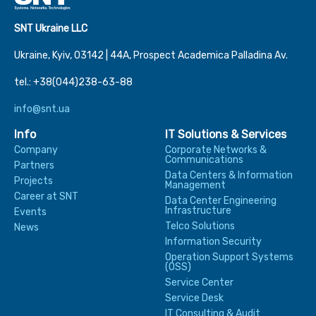
SNT Ukraine LLC
Ukraine, Kyiv, 03142 | 44А, Prospect Academica Palladina Av.
tel.: +38(044)238-63-88
info@snt.ua
Info
IT Solutions & Services
Company
Corporate Networks &
Communications
Partners
Data Centers & Information
Projects
Management
Career at SNT
Data Center Engineering
Infrastructure
Events
Telco Solutions
News
Information Security
Operation Support Systems
(OSS)
Service Center
Service Desk
IT Consulting & Audit