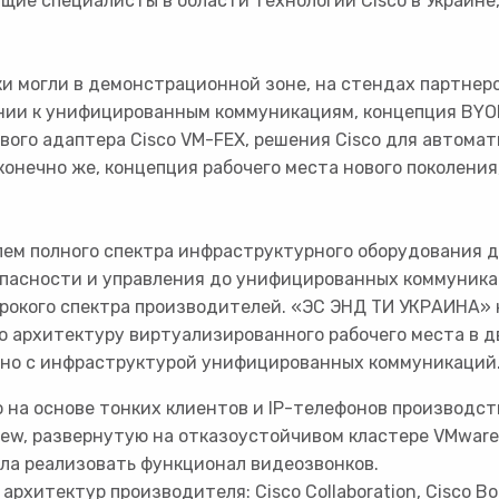
щие специалисты в области технологий Cisco в Украине
 могли в демонстрационной зоне, на стендах партнер
нии к унифицированным коммуникациям, концепция BYO
вого адаптера Cisco VM-FEX, решения Cisco для автома
, конечно же, концепция рабочего места нового поколен
м полного спектра инфраструктурного оборудования дл
пасности и управления до унифицированных коммуникац
ирокого спектра производителей. «ЭС ЭНД ТИ УКРАИНА»
ю архитектуру виртуализированного рабочего места в д
ано с инфраструктурой унифицированных коммуникаций
на основе тонких клиентов и IP-телефонов производств
ew, развернутую на отказоустойчивом кластере VMware 
ла реализовать функционал видеозвонков.
итектур производителя: Cisco Collaboration, Cisco Bord