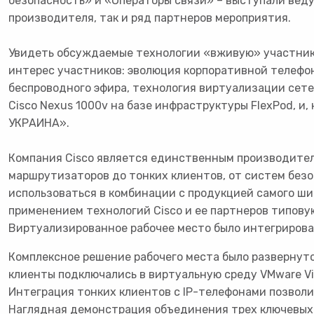
безопасность» и «Операторы связи» – выступали веду
производителя, так и ряд партнеров мероприятия.
Увидеть обсуждаемые технологии «вживую» участники
интерес участников: эволюция корпоративной телефо
беспроводного эфира, технология виртуализации сете
Cisco Nexus 1000v на базе инфраструктуры FlexPod, и
УКРАИНА».
Компания Cisco является единственным производителе
маршрутизаторов до тонких клиентов, от систем безо
использоваться в комбинации с продукцией самого ш
применением технологий Cisco и ее партнеров типову
Виртуализированное рабочее место было интегриров
Комплексное решение рабочего места было развернуто 
клиенты подключались в виртуальную среду VMware Vi
Интеграция тонких клиентов с IP-телефонами позволи
Наглядная демонстрация объединения трех ключевых арх