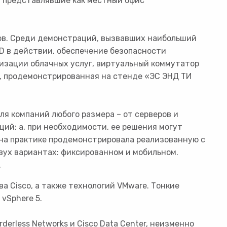
, представлявшие как местный офис
ов. Среди демонстраций, вызвавших наибольший
D в действии, обеспечение безопасности
тизации облачных услуг, виртуальный коммутатор
ия, продемонстрированная на стенде «ЭС ЭНД ТИ
я компаний любого размера – от серверов и
ий; а, при необходимости, ее решения могут
 на практике продемонстрировала реализованную с
вух вариантах: фиксированном и мобильном.
.
а Cisco, а также технологий VMware. Тонкие
vSphere 5.
erless Networks и Cisco Data Center, неизменно