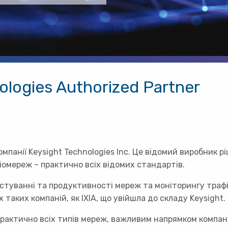
ologies Authorized Partner
панії Keysight Technologies Inc. Це відомий виробник р
діомереж – практично всіх відомих стандартів.
туванні та продуктивності мереж та моніторингу трафіку
 таких компаній, як IXIA, що увійшла до складу Keysight.
 практично всіх типів мереж, важливим напрямком компані